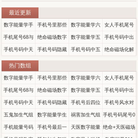
最近更新
数字能量学手
手机号里那些
数字能量学六
女人手机尾号
手机尾号68与
机号码风水
吸财与守财的
绝命磁场数字
煞磁场，手机
数字能量学五
的取舍 财运与
手机号码中出
婚姻运 数字背
手机号码中天
手机号码隐藏
四位组合
介绍
号码是六煞能
鬼磁场怎么化
手机号码中五
现104和607，
婚姻之间那条
绝命磁场化解
后真正起作用
医越多越好
的运势秘密
鬼加天医磁场
量组合
解
容易被忽略的
意味着什么？
方法详解：手
热门数组
吗？吉星也有
的东西
代表什么？数
机号码中凶星
线
数字能量学手
手机号里那些
数字能量学六
女人手机尾号
反噬？
字能量学深度
数字该如何调
手机尾号68与
机号码风水
吸财与守财的
绝命磁场数字
煞磁场，手机
数字能量学五
的取舍 财运与
手机号码中出
解析
整？
婚姻运 数字背
手机号码中天
手机号码隐藏
四位组合
介绍
号码是六煞能
鬼磁场怎么化
手机号后四位
现104和607，
婚姻之间那条
手机号风水对
后真正起作用
五鬼加生气组
医越多越好
数字能量学生
的运势秘密
祸害加生气组
吉数对照表
量组合
解
手机号码尾号0
容易被忽略的
意味着什么？
照表最全
吗？吉星也有
手机能量号码
的东西
合
（孩子）适合
手机号最后一
合,数字能量祸
天医数字能量
绝命+天医磁场
好吗 尾数00的
线