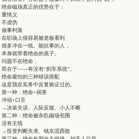
绝命磁场真正的优势在于：
重情义
不虚伪
做事利落
在职场上很容易被老板看到
很多冲在一线、能抗事的人，
本身就带着绝命的底子。
问题不在绝命，
而在于——有没有“刹车系统”。
绝命最怕的三种错误搭配
这是我在实务中反复验证过的。
第一种：绝命+祸害
冲动+口舌
→决策失误、人际反噬、小人不断
第二种：绝命被杂乱磁场包围
没有主线
→投资判断失准、钱东流西散
第三种：绝命长期当主磁场，却无人引导