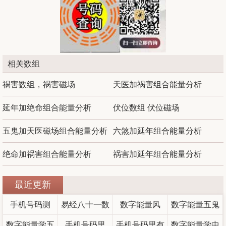
相关数组
祸害数组，祸害磁场
天医加祸害组合能量分析
延年加绝命组合能量分析
伏位数组 伏位磁场
五鬼加天医磁场组合能量分析
六煞加延年组合能量分析
绝命加祸害组合能量分析
祸害加延年组合能量分析
最近更新
手机号码测
易经八十一数
数字能量风
数字能量五鬼
评：女性手机
数字能量学五
理完整版详解
手机号码里
水，豹子号迷
手机号码里有
数字能量学中
数字18和81