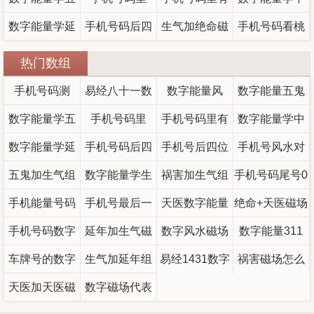
号为何要避开
鬼能量高的人
数字能量学延
的“天医延年”磁
数字背后的吉
手机号码后四
这组数字，小
生气加绝命磁
思
的“天医”磁场到
手机号码看桃
年磁场是什么
13与19
场组合，为什
位吉利数对照
凶规律
心人际“翻车”又
场组合解析：
底管用吗？
花运出轨迹
热门数组
意思？延年磁
么有人发财有
大全：这些尾
招桃花陷阱！
朋友缘深但易
象？数字能量
手机号码测
易经八十一数
数字能量风
数字能量五鬼
场性格与财富
号越用越旺
人辛苦？
破财的数字能
学揭秘感情中
评：女性手机
数字能量学五
理完整版详解
手机号码里
水，豹子号迷
手机号码里有
数字能量学中
数字18和81
事业全解析
量学密码
的暗示密码
号为何要避开
鬼能量高的人
数字能量学延
的“天医延年”磁
数字背后的吉
手机号码后四
这组数字，小
手机号后四位
思
的“天医”磁场到
手机号风水对
年磁场是什么
五鬼加生气组
13与19
场组合，为什
位吉利数对照
数字能量学生
凶规律
心人际“翻车”又
祸害加生气组
吉数对照表
手机号码尾号0
底管用吗？
照表最全
意思？延年磁
手机能量号码
合
么有人发财有
大全：这些尾
（孩子）适合
手机号最后一
合,数字能量祸
招桃花陷阱！
天医数字能量
绝命+天医磁场
好吗 尾数00的
1349为什么贵
场性格与财富
手机号码数字
用的号码，旺
位暗示命运，
延年加生气磁
号越用越旺
人辛苦？
害加生气,磁场
代表什么意思
数字风水磁场
组合综合简析
数字能量311
手机号寓意
含义（0-9手机
（号码1349能
车牌号的数字
事业全解析
学业的手机号
最吉利的手机
场组合能量分
生气加延年组
易经1431数字
组合能量分析
八星组合含义
祸害磁场怎么
量什么意思）
号码数字寓意
天医加天医磁
能量与风水
析-数字能量学
数字磁场代表
码磁场选择
号码尾号
合
能量
化解