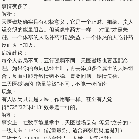
事情变多了。
解析：
天医磁场确实具有积极意义，它是一个正财、姻缘、贵人
运交织的能量组合。但就像中药方一样，“对症”才是关
键。一个体寒的人吃补药可能受益，一个体热的人吃补药
反而火上加火。
启发建议：
每个人命局不同，五行强弱不同，天医磁场也要匹配命
理。如果你的命局已经土旺，再去添加多个属土的天医组
合，反而可能导致情绪不稳、胃肠问题、感情失衡。
二天医磁场的“能量等级”不同，不能一概而论
现象：
有人以为只要是天医，作用都一样。甚至有人觉
得“72”“27”和“13”效果是一样的。
解析：
事实上，在数字能量学中，天医磁场是有“等级”之分的：
一级天医：13/31（能量最强，适合高强度财运提升）
二级天医：68/86（适合贵人、人缘、人气提升）