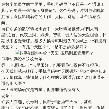
在数字能量学的世界里，手机号码早已不只是一个通讯工
具，它更是一张“命运身份证”。这个号码，时刻与你同频
共振，直接影响着你的工作、人际、财运，甚至情感流
向。
而在众多的数字磁场组合中，天医磁场被誉为“四大吉
星”之首。代表正财、姻缘、智慧、贵人运的天医组合，长
期以来备受青睐。很多人换号码时最先问的就是：“有没有
天医？”、“有几个天医？”、“是不是越多越好？”
但事情远没有这么简单。
乔一老师指出：“吉星虽好，也要看你扛得住不扛得住。”
今天我们就来聊聊，手机号码中“天医磁场”的6个关键知识
点，帮你真正搞清楚：什么样的天医适合你？你到底适不
适合用天医？
一天医磁场确实是吉星，但并非适合所有人
现象：
许多人在选手机号时，执着于“必须带天医”，甚至
非“13”“68”“94”不选。但有些人用了之后，财没来，倒是