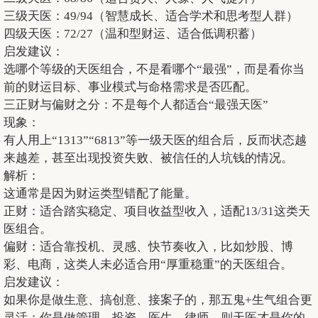
三级天医：49/94（智慧成长、适合学术和思考型人群）
四级天医：72/27（温和型财运、适合低调积蓄）
启发建议：
选哪个等级的天医组合，不是看哪个“最强”，而是看你当
前的财运目标、事业模式与命格需求是否匹配。
三正财与偏财之分：不是每个人都适合“最强天医”
现象：
有人用上“1313”“6813”等一级天医的组合后，反而状态越
来越差，甚至出现投资失败、被信任的人坑钱的情况。
解析：
这通常是因为财运类型错配了能量。
正财：适合踏实稳定、项目收益型收入，适配13/31这类天
医组合。
偏财：适合靠投机、灵感、快节奏收入，比如炒股、博
彩、电商，这类人未必适合用“厚重稳重”的天医组合。
启发建议：
如果你是做生意、搞创意、接案子的，那五鬼+生气组合更
灵活；你是做管理、投资、医生、律师，则天医才是你的