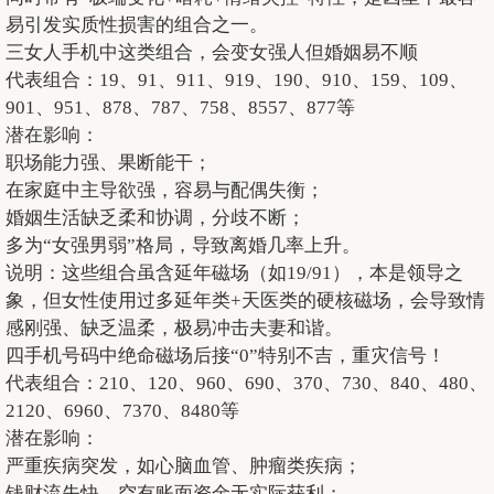
易引发实质性损害的组合之一。
三女人手机中这类组合，会变女强人但婚姻易不顺
代表组合：19、91、911、919、190、910、159、109、
901、951、878、787、758、8557、877等
潜在影响：
职场能力强、果断能干；
在家庭中主导欲强，容易与配偶失衡；
婚姻生活缺乏柔和协调，分歧不断；
多为“女强男弱”格局，导致离婚几率上升。
说明：这些组合虽含延年磁场（如19/91），本是领导之
象，但女性使用过多延年类+天医类的硬核磁场，会导致情
感刚强、缺乏温柔，极易冲击夫妻和谐。
四手机号码中绝命磁场后接“0”特别不吉，重灾信号！
代表组合：210、120、960、690、370、730、840、480、
2120、6960、7370、8480等
潜在影响：
严重疾病突发，如心脑血管、肿瘤类疾病；
钱财流失快，空有账面资金无实际获利；