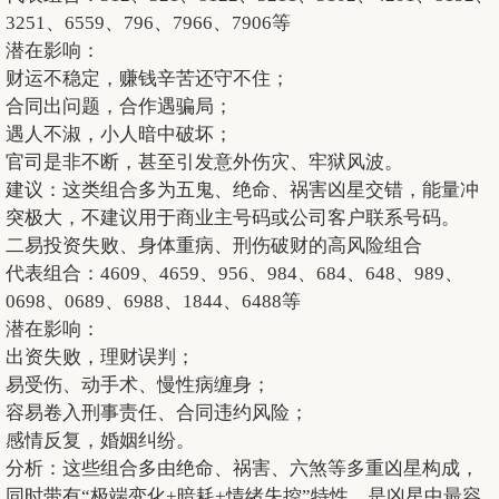
3251、6559、796、7966、7906等
潜在影响：
财运不稳定，赚钱辛苦还守不住；
合同出问题，合作遇骗局；
遇人不淑，小人暗中破坏；
官司是非不断，甚至引发意外伤灾、牢狱风波。
建议：这类组合多为五鬼、绝命、祸害凶星交错，能量冲
突极大，不建议用于商业主号码或公司客户联系号码。
二易投资失败、身体重病、刑伤破财的高风险组合
代表组合：4609、4659、956、984、684、648、989、
0698、0689、6988、1844、6488等
潜在影响：
出资失败，理财误判；
易受伤、动手术、慢性病缠身；
容易卷入刑事责任、合同违约风险；
感情反复，婚姻纠纷。
分析：这些组合多由绝命、祸害、六煞等多重凶星构成，
同时带有“极端变化+暗耗+情绪失控”特性，是凶星中最容