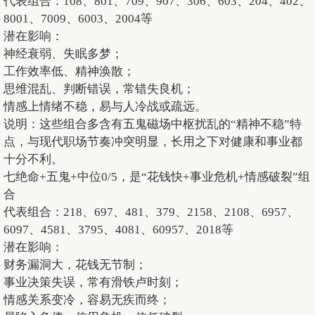
代表组合：108、801、709、907、306、603、204、402、
8001、7009、6003、2004等
潜在影响：
神经衰弱、失眠多梦；
工作效率低、精神涣散；
思维混乱、判断错误，常错失良机；
情感上情绪不稳，易与人冷战或疏远。
说明：这些组合多含有五鬼磁场中枢扰乱的“精神不稳”特
点，与现代职场节奏冲突明显，长用之下对健康和事业都
十分不利。
七绝命+五鬼+中位0/5，是“花钱快+事业危机+情感破裂”组
合
代表组合：218、697、481、379、2158、2108、6957、
6097、4581、3795、4081、60957、2018等
潜在影响：
财务漏洞大，花钱无节制；
事业决策失误，常有滑铁卢时刻；
情感关系变冷，容易无疾而终；