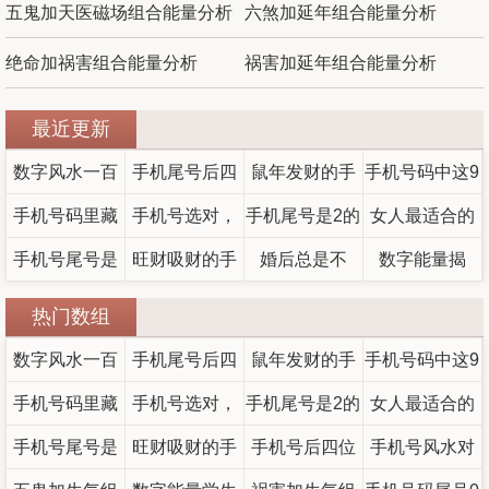
五鬼加天医磁场组合能量分析
六煞加延年组合能量分析
绝命加祸害组合能量分析
祸害加延年组合能量分析
最近更新
数字风水一百
手机尾号后四
鼠年发财的手
手机号码中这9
手机号码里藏
分大吉号码
位看穷富，数
手机号选对，
手机尾号是2的
机尾号——数
类数字组合要
女人最适合的
着负能量？这
手机号尾号是
财运加倍？6组
字能量真的会
旺财吸财的手
字不是命，但
人运势如何？
婚后总是不
注意，小心破
手机号码组
数字能量揭
里有5种凶星磁
18好不好？五
影响财运吗？
旺财磁场组合
机号码组合有
数字2真的能带
会放大你的走
和？可能是你
财伤身还影响
合，数字能量
秘：你手机号
热门数组
场的破解方法
鬼磁场影响全
哪些？收财磁
值得收藏
来横财吗？
的手机号码
向
码中的“5”藏着
学解析婚姻与
婚姻
数字风水一百
手机尾号后四
鼠年发财的手
手机号码中这9
面解析
建议
场全面解读与
在“搞鬼”
哪些破财或好
财运密码
手机号码里藏
分大吉号码
位看穷富，数
手机号选对，
手机尾号是2的
机尾号——数
类数字组合要
女人最适合的
推荐
运信号？
着负能量？这
手机号尾号是
财运加倍？6组
字能量真的会
旺财吸财的手
字不是命，但
人运势如何？
手机号后四位
注意，小心破
手机号风水对
手机号码组