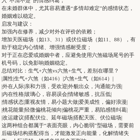
入“不清不楚”的情感纠葛；
在未婚群体中，尤其容易遭遇“多情却难定”的感情状态，
婚姻难以稳定。
启发与建议：
加强内在修养，减少对外在评价的依赖；
增加天医磁场（如13、31）或伏位磁场（如11、88），有
助于稳定内心情绪、增强情感耐受度；
对于正在恋爱或婚姻中者，应避免使用六煞磁场尾号的手
机号码，以免影响婚姻稳定。
总结对比：生气+六煞vs六煞+生气，差别在哪里？
|属性|生气+六煞（如416）|六煞+生气（如614）|
|外在人际|亲和力强，受欢迎|外貌出众，沟通能力强|
|内在性格|玻璃心，容易误会|情绪敏感，抗压低|
|情感状态|重视友情，易小题大做|爱美成性，偏好浪漫|
|桃花能量|轻微偏桃花倾向|偏桃花严重，易陷感情纠葛|
|改运建议|搭配伏位、延年磁场|搭配天医、伏位磁场|
这两种组合都属于“表面亮眼，内心脆弱”型磁场，需要前
后磁场结构搭配得当，才能激发正向能量，化解情绪失