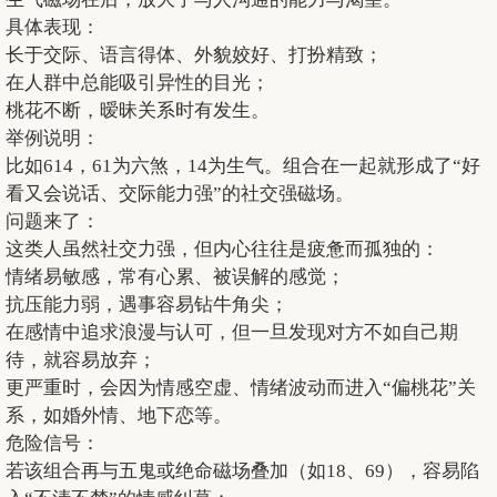
具体表现：
长于交际、语言得体、外貌姣好、打扮精致；
在人群中总能吸引异性的目光；
桃花不断，暧昧关系时有发生。
举例说明：
比如614，61为六煞，14为生气。组合在一起就形成了“好
看又会说话、交际能力强”的社交强磁场。
问题来了：
这类人虽然社交力强，但内心往往是疲惫而孤独的：
情绪易敏感，常有心累、被误解的感觉；
抗压能力弱，遇事容易钻牛角尖；
在感情中追求浪漫与认可，但一旦发现对方不如自己期
待，就容易放弃；
更严重时，会因为情感空虚、情绪波动而进入“偏桃花”关
系，如婚外情、地下恋等。
危险信号：
若该组合再与五鬼或绝命磁场叠加（如18、69），容易陷