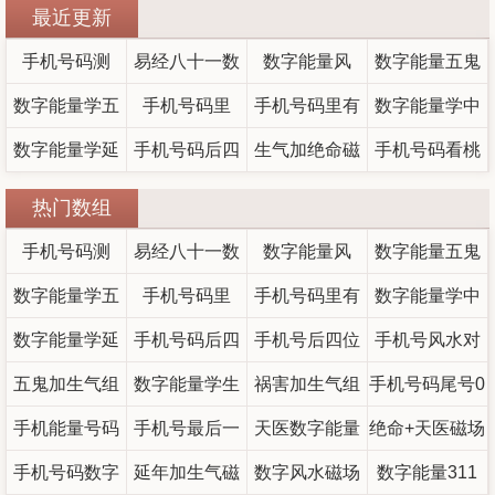
最近更新
手机号码测
易经八十一数
数字能量风
数字能量五鬼
评：女性手机
数字能量学五
理完整版详解
手机号码里
水，豹子号迷
手机号码里有
数字能量学中
数字18和81
号为何要避开
鬼能量高的人
数字能量学延
的“天医延年”磁
数字背后的吉
手机号码后四
这组数字，小
生气加绝命磁
思
的“天医”磁场到
手机号码看桃
年磁场是什么
13与19
场组合，为什
位吉利数对照
凶规律
心人际“翻车”又
场组合解析：
底管用吗？
花运出轨迹
热门数组
意思？延年磁
么有人发财有
大全：这些尾
招桃花陷阱！
朋友缘深但易
象？数字能量
手机号码测
易经八十一数
数字能量风
数字能量五鬼
场性格与财富
号越用越旺
人辛苦？
破财的数字能
学揭秘感情中
评：女性手机
数字能量学五
理完整版详解
手机号码里
水，豹子号迷
手机号码里有
数字能量学中
数字18和81
事业全解析
量学密码
的暗示密码
号为何要避开
鬼能量高的人
数字能量学延
的“天医延年”磁
数字背后的吉
手机号码后四
这组数字，小
手机号后四位
思
的“天医”磁场到
手机号风水对
年磁场是什么
五鬼加生气组
13与19
场组合，为什
位吉利数对照
数字能量学生
凶规律
心人际“翻车”又
祸害加生气组
吉数对照表
手机号码尾号0
底管用吗？
照表最全
意思？延年磁
手机能量号码
合
么有人发财有
大全：这些尾
（孩子）适合
手机号最后一
合,数字能量祸
招桃花陷阱！
天医数字能量
绝命+天医磁场
好吗 尾数00的
1349为什么贵
场性格与财富
手机号码数字
用的号码，旺
位暗示命运，
延年加生气磁
号越用越旺
人辛苦？
害加生气,磁场
代表什么意思
数字风水磁场
组合综合简析
数字能量311
手机号寓意