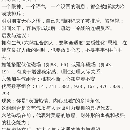
一个眼神、一个语气、一个没回的消息，都会被解读为冷
漠或排斥；
明明朋友无心之语，自己却“脑补”成了被排斥、被轻视；
时间久了，容易形成误解→疏远→冷战的连锁反应。
启发与建议：
拥有生气+六煞组合的人，要学会适度“去感性化”思维。在
建立良好人缘的同时，也要放宽心态，不要事事“往心里
去”。
如能搭配伏位磁场（如88、66）或延年磁场（如43、
19），有助于增强稳定感、理性处理人际关系。
六煞加生气组合：桃花不断，心却空虚不安
代表数字组合：614，741，382，928，167，476，839，
293
现象：你是“表面热情、内心孤独”的多情角色
这组组合是文艺气质与人际吸引力爆棚的典型代表。
六煞磁场在前，代表对美感的敏感、对外形的重视和极强
的社交能力；
生气磁场在后，放大了与人沟通的能力与渴望。