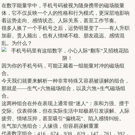
在数字能量学中，手机号码被视为随身携带的磁场能量
体，它不仅反映一个人的性格和行为模式，更深层地影响
着运势走向、感情状态、人际关系，甚至工作节奏。
很多人换了一个手机号之后，运势明显变了——有人升职
加薪、贵人频出，也有人情绪不稳、朋友疏远、感情混
乱。为什么？
因为你的手机号码，可能正藏着一组能量对冲的磁场组
合。
今天我们就要来解析一种非常特殊又容易被误解的组合，
那就是——生气+六煞磁场组合，以及六煞+生气磁场组
合。
这两种组合在外在表现上通常很“迷人”：亲和力强、擅于
交际、仪表得体，但在实际生活中却极易引发误解、人际
疲劳、情绪压抑，甚至吸引“偏桃花”、陷入感情纠纷。
生气加六煞组合：人缘强，但容易误解重重
代表数字组合：416，674，938，829，147，761，392，