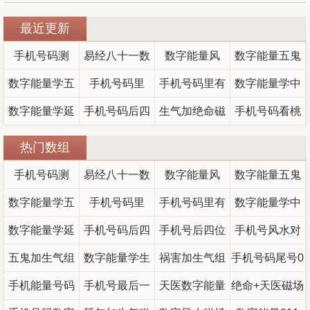
最近更新
手机号码测
易经八十一数
数字能量风
数字能量五鬼
评：女性手机
数字能量学五
理完整版详解
手机号码里
水，豹子号迷
手机号码里有
数字能量学中
数字18和81
号为何要避开
鬼能量高的人
数字能量学延
的“天医延年”磁
数字背后的吉
手机号码后四
这组数字，小
生气加绝命磁
思
的“天医”磁场到
手机号码看桃
年磁场是什么
13与19
场组合，为什
位吉利数对照
凶规律
心人际“翻车”又
场组合解析：
底管用吗？
花运出轨迹
热门数组
意思？延年磁
么有人发财有
大全：这些尾
招桃花陷阱！
朋友缘深但易
象？数字能量
手机号码测
易经八十一数
数字能量风
数字能量五鬼
场性格与财富
号越用越旺
人辛苦？
破财的数字能
学揭秘感情中
评：女性手机
数字能量学五
理完整版详解
手机号码里
水，豹子号迷
手机号码里有
数字能量学中
数字18和81
事业全解析
量学密码
的暗示密码
号为何要避开
鬼能量高的人
数字能量学延
的“天医延年”磁
数字背后的吉
手机号码后四
这组数字，小
手机号后四位
思
的“天医”磁场到
手机号风水对
年磁场是什么
五鬼加生气组
13与19
场组合，为什
位吉利数对照
数字能量学生
凶规律
心人际“翻车”又
祸害加生气组
吉数对照表
手机号码尾号0
底管用吗？
照表最全
意思？延年磁
手机能量号码
合
么有人发财有
大全：这些尾
（孩子）适合
手机号最后一
合,数字能量祸
招桃花陷阱！
天医数字能量
绝命+天医磁场
好吗 尾数00的