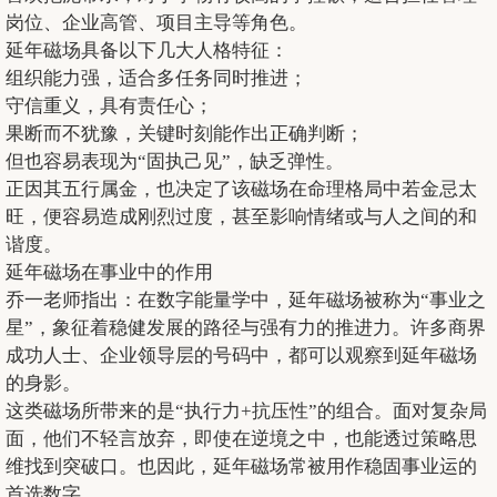
岗位、企业高管、项目主导等角色。
延年磁场具备以下几大人格特征：
组织能力强，适合多任务同时推进；
守信重义，具有责任心；
果断而不犹豫，关键时刻能作出正确判断；
但也容易表现为“固执己见”，缺乏弹性。
正因其五行属金，也决定了该磁场在命理格局中若金忌太
旺，便容易造成刚烈过度，甚至影响情绪或与人之间的和
谐度。
延年磁场在事业中的作用
乔一老师指出：在数字能量学中，延年磁场被称为“事业之
星”，象征着稳健发展的路径与强有力的推进力。许多商界
成功人士、企业领导层的号码中，都可以观察到延年磁场
的身影。
这类磁场所带来的是“执行力+抗压性”的组合。面对复杂局
面，他们不轻言放弃，即使在逆境之中，也能透过策略思
维找到突破口。也因此，延年磁场常被用作稳固事业运的
首选数字。