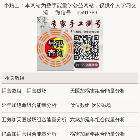
小贴士：本网站为数字能量学公益网站，仅供个人学习交
流。 微信号：qw91789
相关数组
祸害数组，祸害磁场
天医加祸害组合能量分析
延年加绝命组合能量分析
伏位数组 伏位磁场
五鬼加天医磁场组合能量分析
六煞加延年组合能量分析
绝命加祸害组合能量分析
祸害加延年组合能量分析